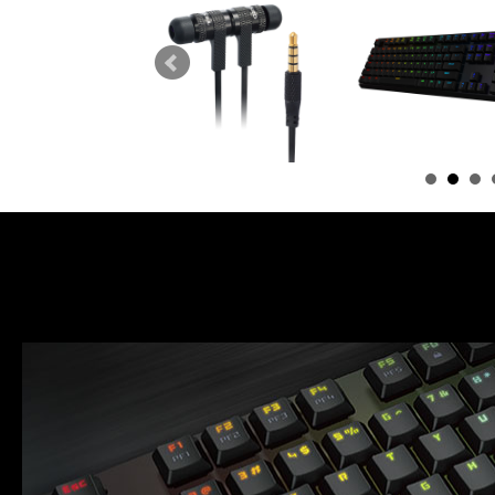
M XS G12ULP
特音德A3 磁吸式金属电竞
克龙剑 G11SFL RB
型机械键盘
耳机
版机械键盘